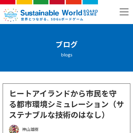
コ
ナ
ン
ビ
ブログ
テ
ゲ
ン
ー
ツ
シ
へ
ョ
ス
ン
ブログ
キ
に
ッ
移
blogs
プ
動
ヒートアイランドから市民を守
る都市環境シミュレーション（サ
ステナブルな技術のはなし）
神山雄樹