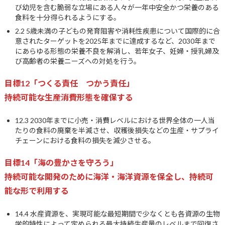
び幼児を含む脆弱な立場にある人々が一年中安全かつ栄養のある
食料を十分得られるようにする。
2.2 5歳未満の子どもの発育阻害や消耗性疾患について国際的に合
意されたターゲットを2025年までに達成するなど、2030年まで
にあらゆる形態の栄養不良を解消し、若年女子、妊婦・授乳婦及
び高齢者の栄養ニーズへの対処を行う。
目標12「つくる責任 つかう責任」
持続可能な生産消費形態を確保する
12.3 2030年までに小売・消費レベルにおける世界全体の一人当
たりの食料の廃棄を半減させ、収穫後損失などの生産・サプライ
チェーンにおける食料の損失を減少させる。
目標14「海の豊かさを守ろう」
持続可能な開発のために海洋・海洋資源を保全し、持続可
能な形で利用する
14.4 水産資源を、実現可能な最短期間で少なくとも各資源の生物
学的特性によって定められる最大持続生産量のレベルまで回復さ