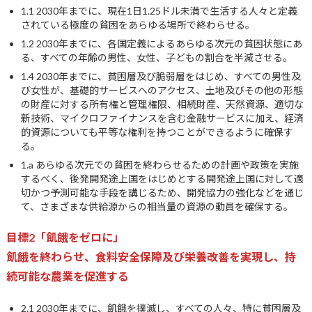
1.1 2030年までに、現在1日1.25ドル未満で生活する人々と定義
されている極度の貧困をあらゆる場所で終わらせる。
1.2 2030年までに、各国定義によるあらゆる次元の貧困状態にあ
る、すべての年齢の男性、女性、子どもの割合を半減させる。
1.4 2030年までに、貧困層及び脆弱層をはじめ、すべての男性及
び女性が、基礎的サービスへのアクセス、土地及びその他の形態
の財産に対する所有権と管理権限、相続財産、天然資源、適切な
新技術、マイクロファイナンスを含む金融サービスに加え、経済
的資源についても平等な権利を持つことができるように確保す
る。
1.a あらゆる次元での貧困を終わらせるための計画や政策を実施
するべく、後発開発途上国をはじめとする開発途上国に対して適
切かつ予測可能な手段を講じるため、開発協力の強化などを通じ
て、さまざまな供給源からの相当量の資源の動員を確保する。
目標2「飢餓をゼロに」
飢餓を終わらせ、食料安全保障及び栄養改善を実現し、持
続可能な農業を促進する
2.1 2030年までに、飢餓を撲滅し、すべての人々、特に貧困層及