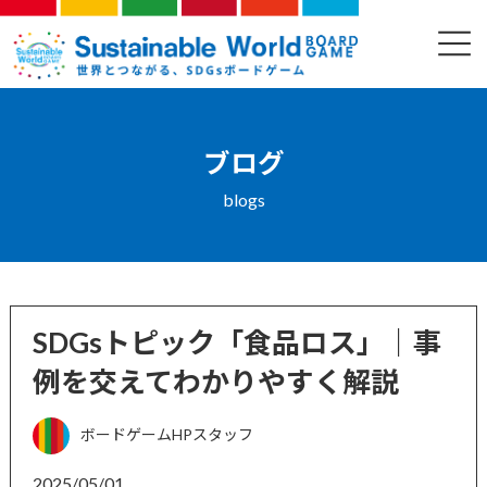
コ
ナ
ン
ビ
ブログ
テ
ゲ
ン
ー
ツ
シ
へ
ョ
ス
ン
ブログ
キ
に
ッ
移
blogs
プ
動
SDGsトピック「食品ロス」｜事
例を交えてわかりやすく解説
ボードゲームHPスタッフ
2025/05/01