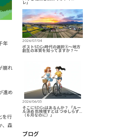
レ」
2026/07/04
千年
ポストSDGs時代の選択⑤〜地方
創生の本質を知ってますか？〜
が崩れ
が進め
2026/06/05
そこにSDGsはあるんか？ 「ルー
ル決め 危険増すとは つゆしらず
（６月なのに）」
化を行
か、森
ブログ