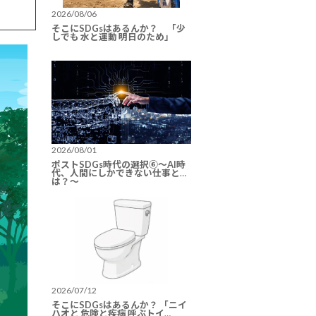
2026/08/06
そこにSDGsはあるんか？ 「少
しでも 水と運動 明日のため」
2026/08/01
ポストSDGs時代の選択⑥〜AI時
代、人間にしかできない仕事と
は？〜
2026/07/12
そこにSDGsはあるんか？ 「ニイ
ハオと 危険と疾病 呼ぶトイ