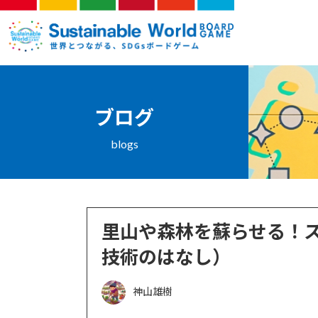
コ
ナ
ン
ビ
ブログ
テ
ゲ
ン
ー
ツ
シ
へ
ョ
ス
ン
ブログ
キ
に
blogs
ッ
移
プ
動
里山や森林を蘇らせる！
技術のはなし）
神山雄樹