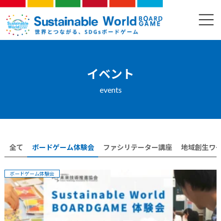
コ
ナ
ン
ビ
イベント
テ
ゲ
ン
ー
ツ
シ
へ
ョ
ス
ン
イベント
キ
に
ッ
移
events
プ
動
全て
ボードゲーム体験会
ファシリテーター講座
地域創生ワ
ボードゲーム体験会