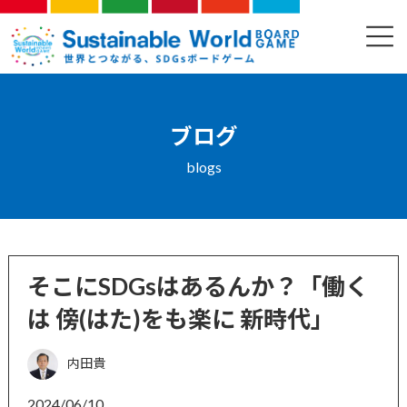
コ
ナ
ン
ビ
ブログ
テ
ゲ
ン
ー
ツ
シ
へ
ョ
ス
ン
ブログ
キ
に
ッ
移
blogs
プ
動
そこにSDGsはあるんか？「働く
は 傍(はた)をも楽に 新時代」
内田貴
2024/06/10