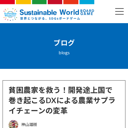
コ
ナ
ン
ビ
ブログ
テ
ゲ
ン
ー
ツ
シ
へ
ョ
ス
ン
ブログ
キ
に
ッ
移
blogs
プ
動
貧困農家を救う！開発途上国で
巻き起こるDXによる農業サプラ
イチェーンの変革
神山雄樹