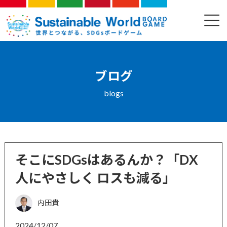
コ
ナ
ン
ビ
ブログ
テ
ゲ
ン
ー
ツ
シ
へ
ョ
ス
ン
ブログ
キ
に
ッ
移
blogs
プ
動
そこにSDGsはあるんか？「DX
人にやさしく ロスも減る」
内田貴
2024/12/07