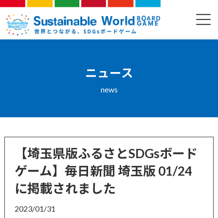
コ
ナ
ン
ビ
ニュース
テ
ゲ
ン
ー
ツ
シ
へ
ョ
ス
ン
ニュース
キ
に
ッ
移
news
プ
動
【埼玉県版ふるさとSDGsボード
ゲーム】毎日新聞 埼玉版 01/24
に掲載されました
2023/01/31