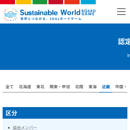
コ
ナ
ン
ビ
認定ファシリテーター紹介
テ
ゲ
ン
ー
ツ
シ
へ
ョ
ス
ン
認
キ
に
ッ
移
i
プ
動
全て
北海道
東北
関東・甲信
北陸
東海
近畿
中国・
区分
協会メンバー