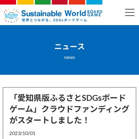
コ
ナ
ン
ビ
ニュース
テ
ゲ
ン
ー
ツ
シ
へ
ョ
ス
ン
ニュース
キ
に
ッ
移
news
プ
動
「愛知県版ふるさとSDGsボード
ゲーム」クラウドファンディング
がスタートしました！
2023/10/01