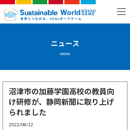
コ
ナ
ン
ビ
ニュース
テ
ゲ
ン
ー
ツ
シ
へ
ョ
ス
ン
ニュース
キ
に
ッ
移
news
プ
動
沼津市の加藤学園高校の教員向
け研修が、静岡新聞に取り上げ
られました
2022/08/12