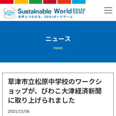
コ
ナ
ン
ビ
ニュース
テ
ゲ
ン
ー
ツ
シ
へ
ョ
ス
ン
ニュース
キ
に
ッ
移
news
プ
動
草津市立松原中学校のワークシ
ョップが、びわこ大津経済新聞
に取り上げられました
2021/11/06