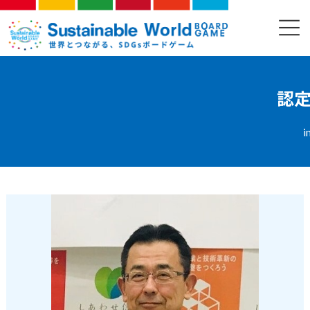
コ
ナ
ン
ビ
ファシリテーター
テ
ゲ
ン
ー
ツ
シ
へ
ョ
ス
ン
認
キ
に
ッ
移
プ
動
i