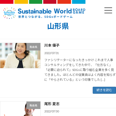
コ
ナ
ン
ビ
ファシリテーター
テ
ゲ
ン
ー
ツ
シ
山形県
へ
ョ
ス
ン
キ
に
ッ
移
川本 優子
青森県
プ
動
2022/07/31
ファシリテーターになったきっかけ これまで人事
コンサルティングをしてきた中で、「仕方なく」
「必要に迫られて」SDGsに取り組む企業を多く見
てきました。ほとんどの従業員はよく内容を知らず
に「やらされている」という印象でした […]
続きを読む
尾形 夏志
青森県
2022/07/30