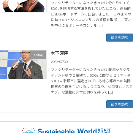
ファシリテーターになったきっかけ 分かりやすく
SDGsを説明する方法を捜していたところ、運命的
にSDGsボードゲームに出会いました！ これまでの
活動 SDGsビジネスコンサルの資格を取得し、東北
を中心にセミナーやコンサル […]
続きを読む
木下 芳隆
北海道
2022/07/30
ファシリテーターになったきっかけ 昨年からクラ
イアント様のご要望で、SDGsに関するセミナーや
SDGs未来都市に選定されている地方都市への訪問
視察の企画を手がけるようになり、私自身もサステ
ナブルな活動に非常に興味を持って […]
続きを読む